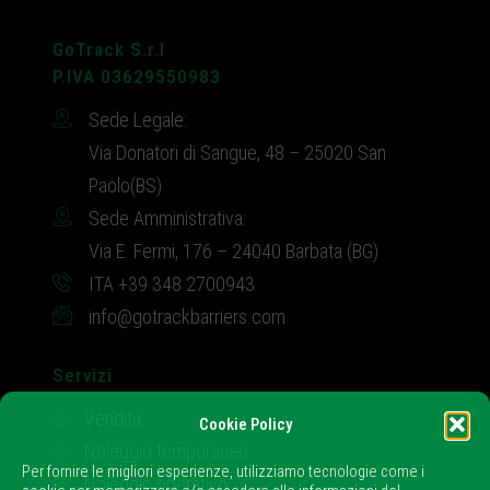
GoTrack S.r.l
P.IVA 03629550983
Sede Legale:
Via Donatori di Sangue, 48 – 25020 San
Paolo(BS)
Sede Amministrativa:
Via E. Fermi, 176 – 24040 Barbata (BG)
ITA +39 348 2700943
info@gotrackbarriers.com
Servizi
Vendita
Cookie Policy
Noleggio temporaneo
Per fornire le migliori esperienze, utilizziamo tecnologie come i
Noleggio operativo