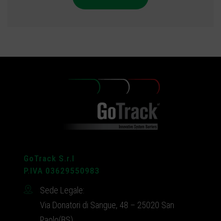
GoTrack S.r.l
P.IVA 03629550983
Sede Legale:
Via Donatori di Sangue, 48 – 25020 San
Paolo(BS)