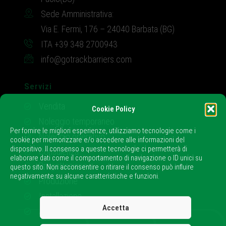
Sede Amministrativa:
Via E. Fermi, 176 – 24040 Barbata (BG)
ITA +39 348 2700943
info@gotrackbarriers.com
Servizi
Vendita
Cookie Policy
Noleggio temporaneo
Per fornire le migliori esperienze, utilizziamo tecnologie come i
Noleggio operativo
cookie per memorizzare e/o accedere alle informazioni del
dispositivo. Il consenso a queste tecnologie ci permetterà di
Consulenza
elaborare dati come il comportamento di navigazione o ID unici su
Progettazione
questo sito. Non acconsentire o ritirare il consenso può influire
negativamente su alcune caratteristiche e funzioni.
Produzione
Installazione
Accetta
Assistenza